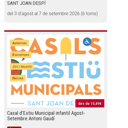
SANT JOAN DESPÍ
Butlletins
del 3 d'agost al 7 de setembre 2026 (6 torns)
Diari de la Fundació
Fundesplai als mitjans
Xarxes socials
Aventura
COL·LABORA
Esportives
Joc i relació
Fes voluntariat
Fes un donatiu
Natura
Treballa amb nosaltres
des de
15,49€
Casal d'Estiu Municipal infantil Agost-
Setembre Antoni Gaudí